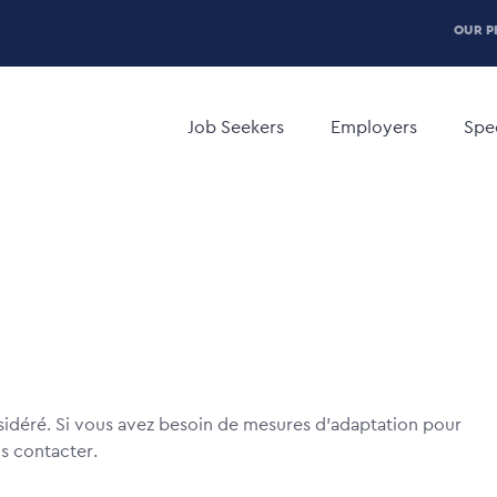
P
OUR P
H
Main
M
navigation
Job Seekers
Employers
Spec
sidéré. Si vous avez besoin de mesures d'adaptation pour
us contacter.